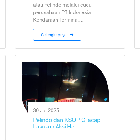
atau Pelindo melalui cucu
perusahaan PT Indonesia
Kendaraan Termina....
Selengkapnya
30 Jul 2025
Pelindo dan KSOP Cilacap
Lakukan Aksi He ...