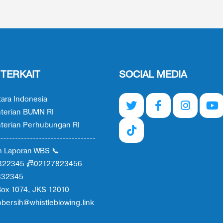
 TERKAIT
SOCIAL MEDIA
ara Indonesia
terian BUMN RI
erian Perhubungan RI
--------------------------------
n Laporan WBS 📞
822345 📠02127823456
332345
ox 1074, JKS 12010
obersih@whistleblowing.link