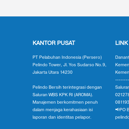
KANTOR PUSAT
LINK
PT Pelabuhan Indonesia (Persero)
Danant
Pelindo Tower, Jl. Yos Sudarso No.9,
Kemen
Jakarta Utara 14230
Kement
--------
Pelindo Bersih terintegrasi dengan
Salura
Saluran WBS KPK RI (AROMA).
02127
Manajemen berkomitmen penuh
08119
dalam menjaga kerahasiaan isi
📢PO B
laporan dan identitas pelapor.
pelind