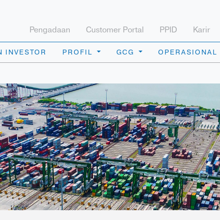
Pengadaan
Customer Portal
PPID
Karir
 INVESTOR
PROFIL
GCG
OPERASIONAL