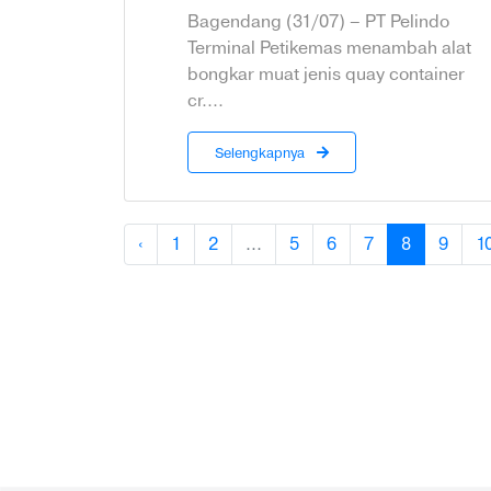
Bagendang (31/07) – PT Pelindo
Terminal Petikemas menambah alat
bongkar muat jenis quay container
cr....
Selengkapnya
‹
1
2
...
5
6
7
8
9
1