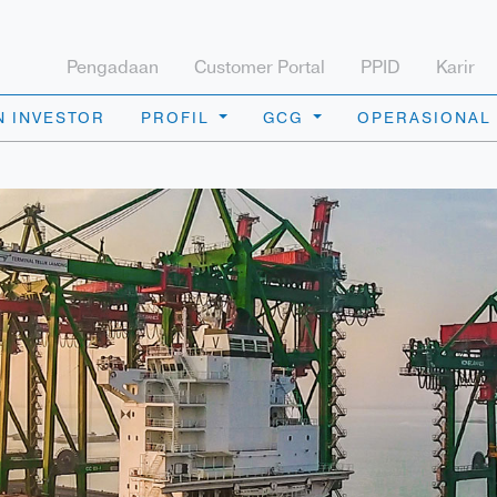
Pengadaan
Customer Portal
PPID
Karir
 INVESTOR
PROFIL
GCG
OPERASIONAL