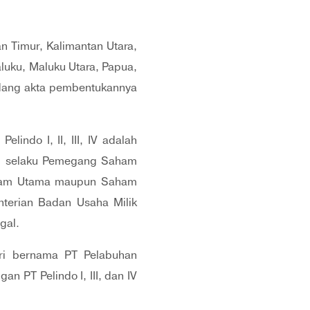
an Timur, Kalimantan Utara,
luku, Maluku Utara, Papua,
edang akta pembentukannya
indo I, II, III, IV adalah
N selaku Pemegang Saham
Saham Utama maupun Saham
nterian Badan Usaha Milik
gal.
eri bernama PT Pelabuhan
n PT Pelindo I, III, dan IV