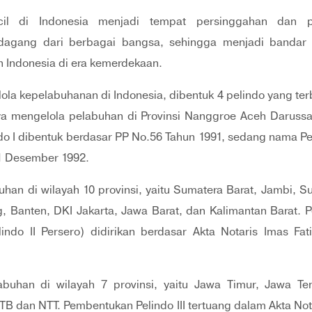
ecil di Indonesia menjadi tempat persinggahan dan 
gang dari berbagai bangsa, sehingga menjadi bandar n
n Indonesia di era kemerdekaan.
la kepelabuhanan di Indonesia, dibentuk 4 pelindo yang ter
nya mengelola pelabuhan di Provinsi Nanggroe Aceh Darussa
do I dibentuk berdasar PP No.56 Tahun 1991, sedang nama Pel
 1 Desember 1992.
uhan di wilayah 10 provinsi, yaitu Sumatera Barat, Jambi, 
 Banten, DKI Jakarta, Jawa Barat, dan Kalimantan Barat. Pe
indo II Persero) didirikan berdasar Akta Notaris Imas Fa
labuhan di wilayah 7 provinsi, yaitu Jawa Timur, Jawa Te
TB dan NTT. Pembentukan Pelindo III tertuang dalam Akta No