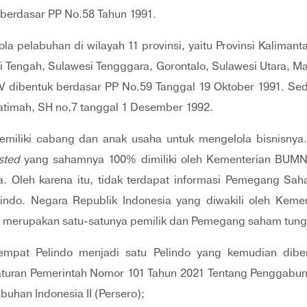
berdasar PP No.58 Tahun 1991.
a pelabuhan di wilayah 11 provinsi, yaitu Provinsi Kalimant
i Tengah, Sulawesi Tengggara, Gorontalo, Sulawesi Utara, Ma
 IV dibentuk berdasar PP No.59 Tanggal 19 Oktober 1991. S
Fatimah, SH no,7 tanggal 1 Desember 1992.
iliki cabang dan anak usaha untuk mengelola bisnisnya. Pel
sted
yang sahamnya 100% dimiliki oleh Kementerian BUM
ia. Oleh karena itu, tidak terdapat informasi Pemegang 
elindo. Negara Republik Indonesia yang diwakili oleh Keme
a merupakan satu-satunya pemilik dan Pemegang saham tung
eempat Pelindo menjadi satu Pelindo yang kemudian dib
aturan Pemerintah Nomor 101 Tahun 2021 Tentang Penggabunga
buhan Indonesia II (Persero);