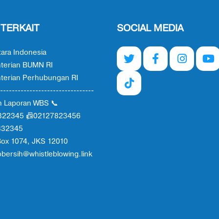
 TERKAIT
SOCIAL MEDIA
ara Indonesia
terian BUMN RI
erian Perhubungan RI
--------------------------------
n Laporan WBS 📞
822345 📠02127823456
332345
ox 1074, JKS 12010
obersih@whistleblowing.link