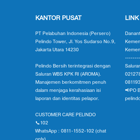
KANTOR PUSAT
LINK
PT Pelabuhan Indonesia (Persero)
Danant
Pelindo Tower, Jl. Yos Sudarso No.9,
Kemen
Jakarta Utara 14230
Kement
--------
Pelindo Bersih terintegrasi dengan
Salura
Saluran WBS KPK RI (AROMA).
02127
Manajemen berkomitmen penuh
08119
dalam menjaga kerahasiaan isi
📢PO B
laporan dan identitas pelapor.
pelind
CUSTOMER CARE PELINDO
📞102
WhatsApp : 0811-1552-102 (chat
only)