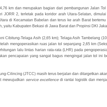
 34,76 km dan merupakan bagian dari pembangunan Jalan Tol L
ri JORR 2, terletak pada koridor arah Utara-Selatan, dimula
Utara di Kecamatan Babelan dan terus ke arah Barat bertemu
h, yaitu Kabupaten Bekasi di Jawa Barat dan Propinsi DKI Jaka
akni Cibitung-Telaga Asih (2,65 km); Telaga Asih Tambelang (1
C telah mengoperasikan ruas jalan tol sepanjang 2,65 km (Se
hitungan lalu lintas harian rata-rata (LHR) pada pengoperasia
pakan pencapaian yang sangat bagus mengingat jalan tol ini be
tung-Cilincing (JTCC) masih terus berjalan dan ditargetkan ak
service excellence
pat mewujudkan
di rantai logistik dan menja