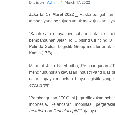
Ditulis oleh
Admin
/
March 17, 2022
Jakarta, 17 Maret 2022
_ Paska pengalihan s
tambah yang bertujuan untuk mewujudkan layana
“Salah satu upaya perusahaan dalam mencipt
pembangunan Jalan Tol Cibitung Cilincing (
Pelindo Solusi Logistik Group melalui anak 
Kamis (17/3).
Menurut Joko Noerhudha, Pembangunan JTCC
menghubungkan kawasan industri yang luas di 
dalam upaya menekan biaya logistik yang 
ecosystem.
“Pembangunan JTCC ini juga dilakukan seba
Indonesia, kelancaran mobilitas, perger
creation
financial uplift
dan
,” ujarnya.