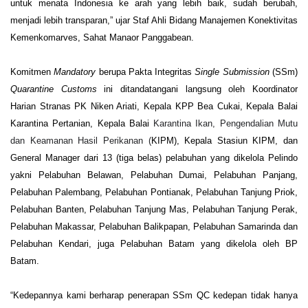
untuk menata Indonesia ke arah yang lebih baik, sudah berubah, 
menjadi lebih transparan,” ujar Staf Ahli Bidang Manajemen Konektivitas 
Kemenkomarves, Sahat Manaor Panggabean. 
Komitmen 
Mandatory
 berupa Pakta Integritas 
Single Submission
 (SSm) 
Quarantine Customs
 ini ditandatangani langsung oleh Koordinator 
Harian Stranas PK Niken Ariati, Kepala KPP Bea Cukai, Kepala Balai 
Karantina Pertanian, Kepala Balai 
Karantina Ikan, Pengendalian Mutu 
dan Keamanan Hasil Perikanan (
KIPM), Kepala Stasiun KIPM, dan 
General Manager dari 13 (tiga belas) pelabuhan yang dikelola Pelindo 
yakni Pelabuhan Belawan, Pelabuhan Dumai, Pelabuhan Panjang, 
Pelabuhan Palembang, Pelabuhan Pontianak, Pelabuhan Tanjung Priok, 
Pelabuhan Banten, Pelabuhan Tanjung Mas, Pelabuhan Tanjung Perak, 
Pelabuhan Makassar, Pelabuhan Balikpapan, Pelabuhan Samarinda dan 
Pelabuhan Kendari, juga Pelabuhan Batam yang dikelola oleh BP 
Batam.  
“Kedepannya kami berharap penerapan SSm QC kedepan tidak hanya 