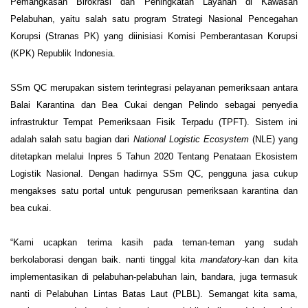
Pemangkasan Birokrasi dan Peningkatan Layanan di Kawasan 
Pelabuhan, yaitu salah satu program Strategi Nasional Pencegahan 
Korupsi (Stranas PK) yang diinisiasi Komisi Pemberantasan Korupsi 
(KPK) Republik Indonesia. 
SSm QC merupakan sistem terintegrasi pelayanan pemeriksaan antara 
Balai Karantina dan Bea Cukai dengan Pelindo sebagai penyedia 
infrastruktur Tempat Pemeriksaan Fisik Terpadu (TPFT). Sistem ini 
adalah salah satu bagian dari 
National Logistic Ecosystem
 (NLE) yang 
ditetapkan melalui Inpres 5 Tahun 2020 Tentang Penataan Ekosistem 
Logistik Nasional. Dengan hadirnya SSm QC, pengguna jasa cukup 
mengakses satu portal untuk pengurusan pemeriksaan karantina dan 
bea cukai.  
“Kami ucapkan terima kasih pada teman-teman yang sudah 
berkolaborasi dengan baik. nanti tinggal kita 
mandatory
-kan dan kita 
implementasikan di pelabuhan-pelabuhan lain, bandara, juga termasuk 
nanti di Pelabuhan Lintas Batas Laut (PLBL). Semangat kita sama, 