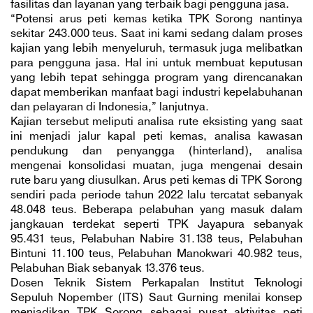
fasilitas dan layanan yang terbaik bagi pengguna jasa.
“Potensi arus peti kemas ketika TPK Sorong nantinya
sekitar 243.000 teus. Saat ini kami sedang dalam proses
kajian yang lebih menyeluruh, termasuk juga melibatkan
para pengguna jasa. Hal ini untuk membuat keputusan
yang lebih tepat sehingga program yang direncanakan
dapat memberikan manfaat bagi industri kepelabuhanan
dan pelayaran di Indonesia,” lanjutnya.
Kajian tersebut meliputi analisa rute eksisting yang saat
ini menjadi jalur kapal peti kemas, analisa kawasan
pendukung dan penyangga (hinterland), analisa
mengenai konsolidasi muatan, juga mengenai desain
rute baru yang diusulkan. Arus peti kemas di TPK Sorong
sendiri pada periode tahun 2022 lalu tercatat sebanyak
48.048 teus. Beberapa pelabuhan yang masuk dalam
jangkauan terdekat seperti TPK Jayapura sebanyak
95.431 teus, Pelabuhan Nabire 31.138 teus, Pelabuhan
Bintuni 11.100 teus, Pelabuhan Manokwari 40.982 teus,
Pelabuhan Biak sebanyak 13.376 teus.
Dosen Teknik Sistem Perkapalan Institut Teknologi
Sepuluh Nopember (ITS) Saut Gurning menilai konsep
menjadikan TPK Sorong sebagai pusat aktivitas peti