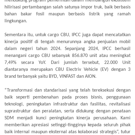
mendukung program pemerintah dalam membangun ekosistem
hilirisasi pertambangan salah satunya impor truk, baik berbasis
bahan bakar fosil maupun berbasis listrik yang ramah
lingkungan.
Sementara itu, untuk cargo CBU, IPCC juga dapat mencatatkan
kinerja positif di tengah menurunnya angka penjualan mobil
dalam negeri tahun 2024. Sepanjang 2024, IPCC berhasil
menangani cargo CBU sebanyak 856.870 unit atau meningkat
7,49% secara YoY. Dari jumlah tersebut, 22.000 Unit
diantaranya merupakan CBU Electriv Vehicle (EV) dengan 3
brand terbanyak yaitu BYD, VINFAST dan AION.
“Transformasi dan standarisasi yang telah tereksekusi dengan
baik seperti pembenahan pada proses bisnis, penggunaan
teknologi, peningkatan infrastruktur dan fasilitas, revitalisasi
suprastruktur dan peralatan, serta didukung dengan penataan
SDM menjadi kunci peningkatan kinerja perusahaan. Kami
memberikan apresiasi setinggi-tingginya kepada seluruh pihak
baik internal maupun eksternal atas kolaborasi strategis”, tutur