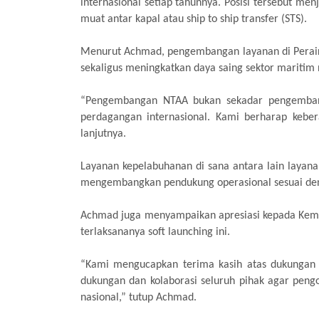
internasional setiap tahunnya. Posisi tersebut me
muat antar kapal atau ship to ship transfer (STS).
Menurut Achmad, pengembangan layanan di Peraira
sekaligus meningkatkan daya saing sektor maritim 
“Pengembangan NTAA bukan sekadar pengembangan
perdagangan internasional. Kami berharap keber
lanjutnya.
Layanan kepelabuhanan di sana antara lain layanan 
mengembangkan pendukung operasional sesuai deng
Achmad juga menyampaikan apresiasi kepada Kem
terlaksananya soft launching ini.
“Kami mengucapkan terima kasih atas dukungan d
dukungan dan kolaborasi seluruh pihak agar pen
nasional,” tutup Achmad.