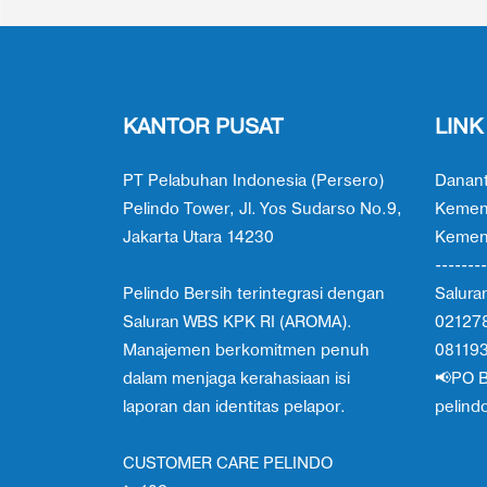
KANTOR PUSAT
LINK
PT Pelabuhan Indonesia (Persero)
Danant
Pelindo Tower, Jl. Yos Sudarso No.9,
Kemen
Jakarta Utara 14230
Kement
--------
Pelindo Bersih terintegrasi dengan
Salura
Saluran WBS KPK RI (AROMA).
02127
Manajemen berkomitmen penuh
08119
dalam menjaga kerahasiaan isi
📢PO B
laporan dan identitas pelapor.
pelind
CUSTOMER CARE PELINDO