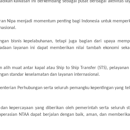
njadikan kawasan ini berkembang sebagai pusat berbagai aktivitas la
n Nipa menjadi momentum penting bagi Indonesia untuk memperkua
nasional.
 bisnis kepelabuhanan, tetapi juga bagian dari upaya memperk
adaan layanan ini dapat memberikan nilai tambah ekonomi sekal
alih muat antar kapal atau Ship to Ship Transfer (STS), pelayanan 
an standar keselamatan dan layanan internasional.
enterian Perhubungan serta seluruh pemangku kepentingan yang t
an kepercayaan yang diberikan oleh pemerintah serta seluruh s
goperasian NTAA dapat berjalan dengan baik, aman, dan memberika