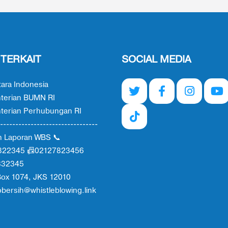
 TERKAIT
SOCIAL MEDIA
ara Indonesia
terian BUMN RI
erian Perhubungan RI
--------------------------------
n Laporan WBS 📞
822345 📠02127823456
332345
ox 1074, JKS 12010
obersih@whistleblowing.link