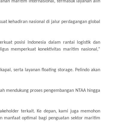
yanan maritim internasional, termasuk layanan alih
t kehadiran nasional di jalur perdagangan global
uat posisi Indonesia dalam rantai logistik dan
igus memperkuat konektivitas maritim nasional,”
kapal, serta layanan floating storage. Pelindo akan
elah mendukung proses pengembangan NTAA hingga
takeholder terkait. Ke depan, kami juga memohon
n manfaat optimal bagi penguatan sektor maritim