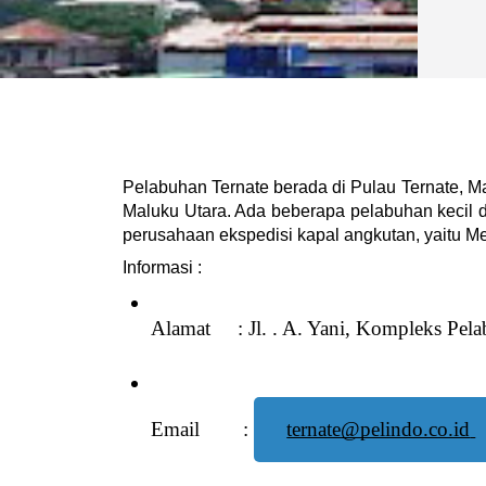
Pelabuhan Ternate berada di Pulau Ternate, M
Maluku Utara. Ada beberapa pelabuhan kecil di
perusahaan ekspedisi kapal angkutan, yaitu Me
Informasi :
Alamat     : Jl. . A. Yani, Kompleks Pel
Email        : 
ternate@pelindo.co.id