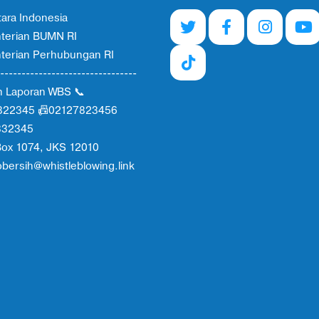
ara Indonesia
terian BUMN RI
erian Perhubungan RI
--------------------------------
n Laporan WBS 📞
822345 📠02127823456
332345
ox 1074, JKS 12010
obersih@whistleblowing.link