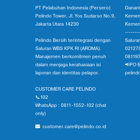
PT Pelabuhan Indonesia (Persero)
Danant
Pelindo Tower, Jl. Yos Sudarso No.9,
Kemen
Jakarta Utara 14230
Kement
--------
Pelindo Bersih terintegrasi dengan
Salura
Saluran WBS KPK RI (AROMA).
02127
Manajemen berkomitmen penuh
08119
dalam menjaga kerahasiaan isi
📢PO B
laporan dan identitas pelapor.
pelind
CUSTOMER CARE PELINDO
📞102
WhatsApp : 0811-1552-102 (chat
only)
customer.care@pelindo.co.id