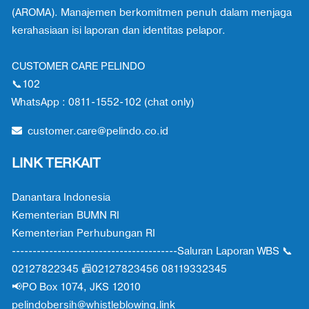
(AROMA). Manajemen berkomitmen penuh dalam menjaga
kerahasiaan isi laporan dan identitas pelapor.
CUSTOMER CARE PELINDO
📞102
WhatsApp : 0811-1552-102 (chat only)
customer.care@pelindo.co.id
LINK TERKAIT
Danantara Indonesia
Kementerian BUMN RI
Kementerian Perhubungan RI
----------------------------------------Saluran Laporan WBS 📞
02127822345 📠02127823456 08119332345
📢PO Box 1074, JKS 12010
pelindobersih@whistleblowing.link