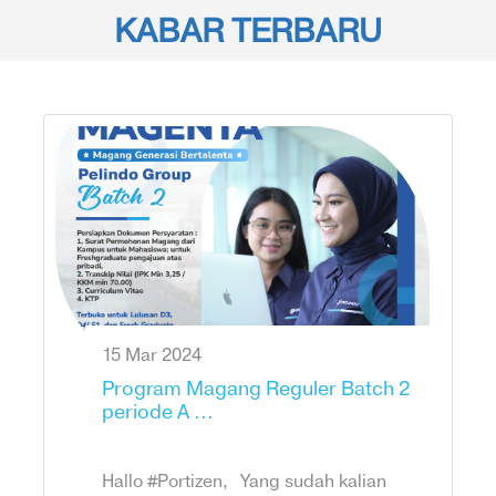
KABAR TERBARU
15 Mar 2024
Program Magang Reguler Batch 2
periode A ...
Hallo #Portizen, Yang sudah kalian