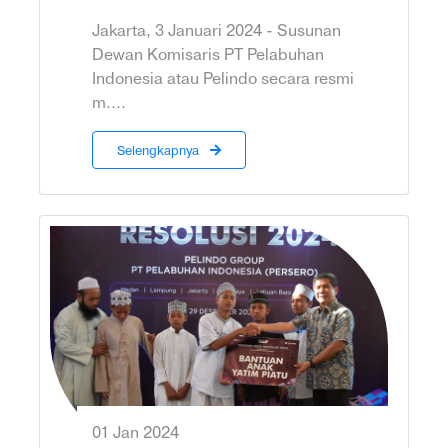
Jakarta, 3 Januari 2024 - Susunan
Dewan Komisaris PT Pelabuhan
Indonesia atau Pelindo secara resmi
m....
Selengkapnya
01 Jan 2024