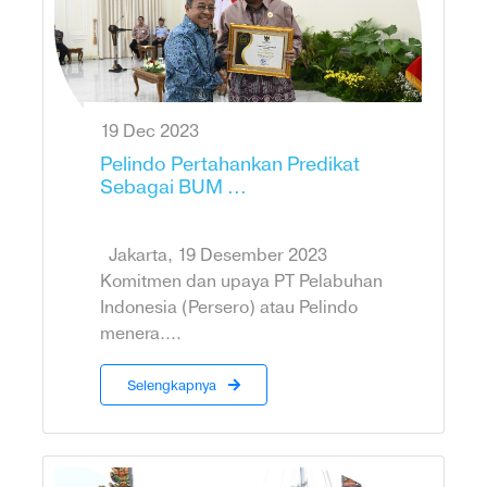
19 Dec 2023
Pelindo Pertahankan Predikat
Sebagai BUM ...
Jakarta, 19 Desember 2023
Komitmen dan upaya PT Pelabuhan
Indonesia (Persero) atau Pelindo
menera....
Selengkapnya