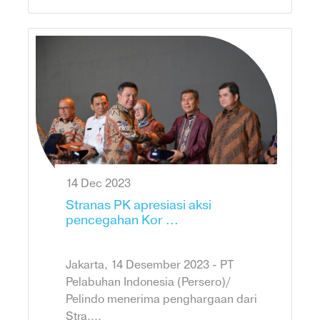
14 Dec 2023
Stranas PK apresiasi aksi
pencegahan Kor ...
Jakarta, 14 Desember 2023 - PT
Pelabuhan Indonesia (Persero)/
Pelindo menerima penghargaan dari
Stra....