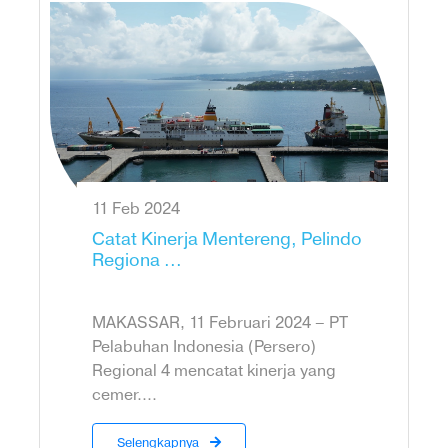
11 Feb 2024
Catat Kinerja Mentereng, Pelindo
Regiona ...
MAKASSAR, 11 Februari 2024 – PT
Pelabuhan Indonesia (Persero)
Regional 4 mencatat kinerja yang
cemer....
Selengkapnya