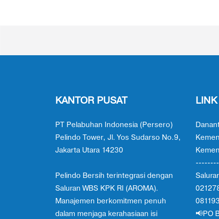
KANTOR PUSAT
LINK
PT Pelabuhan Indonesia (Persero)
Danant
Pelindo Tower, Jl. Yos Sudarso No.9,
Kemen
Jakarta Utara 14230
Kement
--------
Pelindo Bersih terintegrasi dengan
Salura
Saluran WBS KPK RI (AROMA).
02127
Manajemen berkomitmen penuh
08119
dalam menjaga kerahasiaan isi
📢PO B