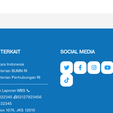
 TERKAIT
SOCIAL MEDIA
ara Indonesia
terian BUMN RI
erian Perhubungan RI
--------------------------------
n Laporan WBS 📞
822345 📠02127823456
332345
ox 1074, JKS 12010