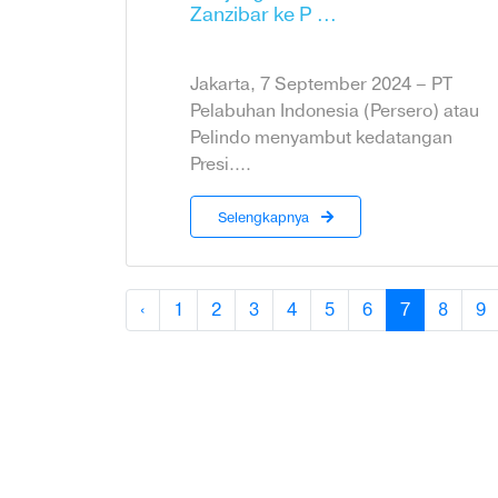
Zanzibar ke P ...
Jakarta, 7 September 2024 – PT
Pelabuhan Indonesia (Persero) atau
Pelindo menyambut kedatangan
Presi....
Selengkapnya
‹
1
2
3
4
5
6
7
8
9