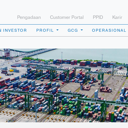
Pengadaan
Customer Portal
PPID
Karir
 INVESTOR
PROFIL
GCG
OPERASIONAL