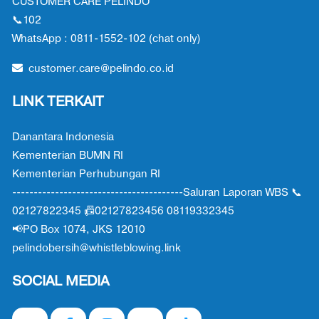
CUSTOMER CARE PELINDO
📞102
WhatsApp : 0811-1552-102 (chat only)
customer.care@pelindo.co.id
LINK TERKAIT
Danantara Indonesia
Kementerian BUMN RI
Kementerian Perhubungan RI
----------------------------------------Saluran Laporan WBS 📞
02127822345 📠02127823456 08119332345
📢PO Box 1074, JKS 12010
pelindobersih@whistleblowing.link
SOCIAL MEDIA