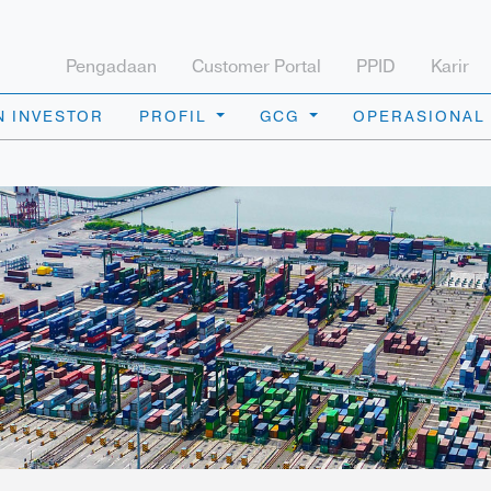
Pengadaan
Customer Portal
PPID
Karir
 INVESTOR
PROFIL
GCG
OPERASIONAL