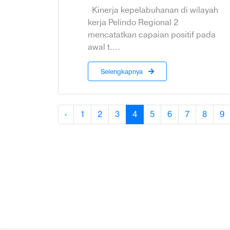
Kinerja kepelabuhanan di wilayah
kerja Pelindo Regional 2
mencatatkan capaian positif pada
awal t....
Selengkapnya
‹
1
2
3
4
5
6
7
8
9