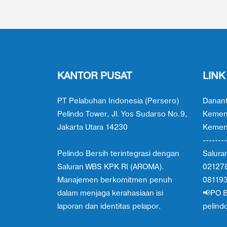
KANTOR PUSAT
LINK
PT Pelabuhan Indonesia (Persero)
Danant
Pelindo Tower, Jl. Yos Sudarso No.9,
Kemen
Jakarta Utara 14230
Kement
--------
Pelindo Bersih terintegrasi dengan
Salura
Saluran WBS KPK RI (AROMA).
02127
Manajemen berkomitmen penuh
08119
dalam menjaga kerahasiaan isi
📢PO B
laporan dan identitas pelapor.
pelind