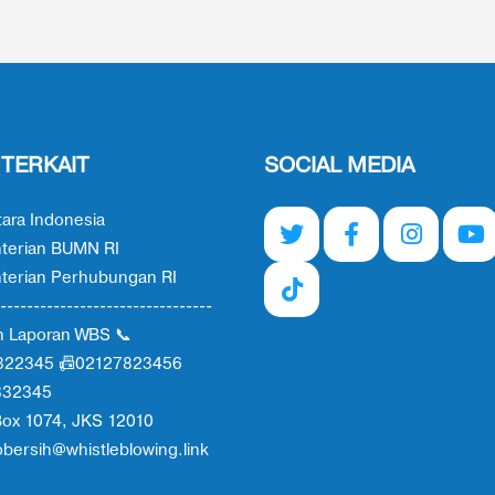
 TERKAIT
SOCIAL MEDIA
ara Indonesia
terian BUMN RI
erian Perhubungan RI
--------------------------------
n Laporan WBS 📞
822345 📠02127823456
332345
ox 1074, JKS 12010
obersih@whistleblowing.link